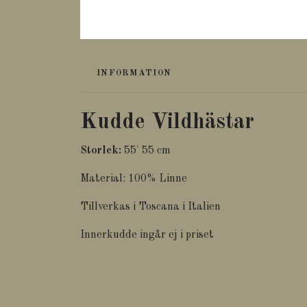
INFORMATION
Kudde Vildhästar
Storlek:
55' 55 cm
Material: 100% Linne
Tillverkas i Toscana i Italien
Innerkudde ingår ej i priset