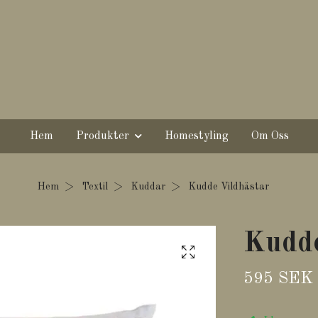
Hem
Produkter
Homestyling
Om Oss
Hem
Textil
Kuddar
Kudde Vildhästar
Kudde
595 SEK