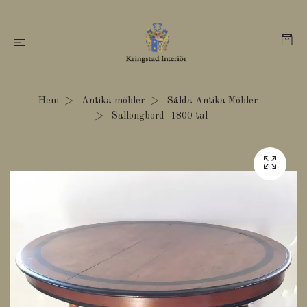
Hem
Antika möbler
Sålda Antika Möbler
Sallongbord- 1800 tal