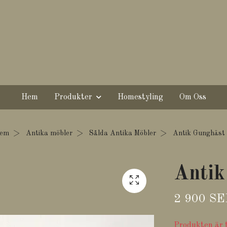
Hem
Produkter
Homestyling
Om Oss
em
Antika möbler
Sålda Antika Möbler
Antik Gunghäst
Antik
2 900 S
Produkten är ty