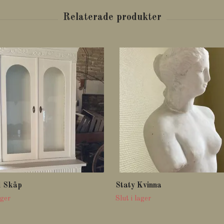
d Skåp
Staty Kvinna
ager
Slut i lager