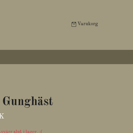
Varukorg
 Gunghäst
EK
värr slut i lager. :(